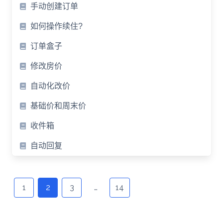
手动创建订单
如何操作续住?
订单盒子
修改房价
自动化改价
基础价和周末价
收件箱
自动回复
Posts
navigation
1
2
3
…
14