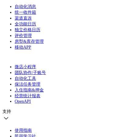
自动化消息
统一收件箱
渠道直连
全功能日历
独立价格日历
评价管理
房型&库存管理
移动APP
微店小程序
团队协作/子账号
自动化工具
保洁任务管理
入住指南&押金
经营统计报表
OpenAPI
支持
使用指南
民宿学习社