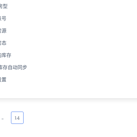
房型
账号
房源
房态
的库存
库存自动同步
设置
…
14