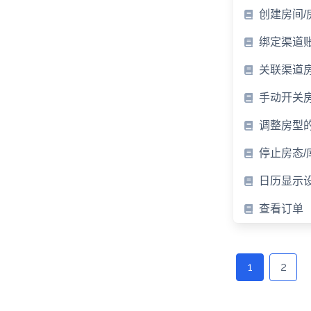
创建房间/
绑定渠道
关联渠道
手动开关
调整房型
停止房态/
日历显示
查看订单
Posts
navigation
1
2