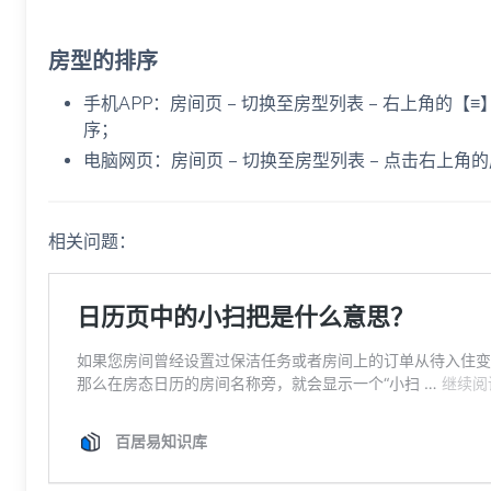
房型的排序
手机APP：房间页 – 切换至房型列表 – 右上角的【≡
序；
电脑网页：房间页 – 切换至房型列表 – 点击右上角
相关问题：