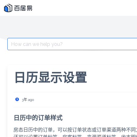
Skip
to
content
Search
for:
日历显示设置
3年 ago
日历中的订单样式
房态日历中的订单，可以按订单状态或订单渠道两种不同