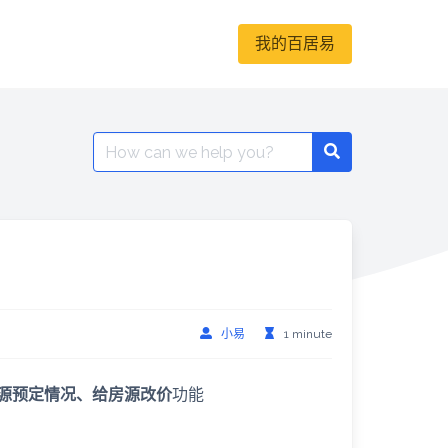
我的百居易
Search
for:
小易
1 minute
源预定情况、给房源改价
功能