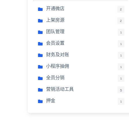
开通微店
2
上架房源
2
团队管理
1
会员设置
1
财务及对账
1
小程序抽佣
1
全员分销
1
营销活动工具
5
押金
1