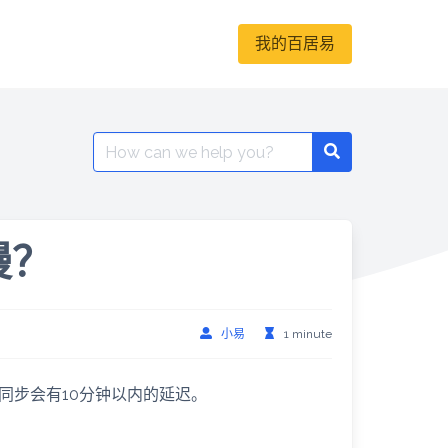
我的百居易
Search
for:
慢？
小易
1 minute
同步会有10分钟以内的延迟。