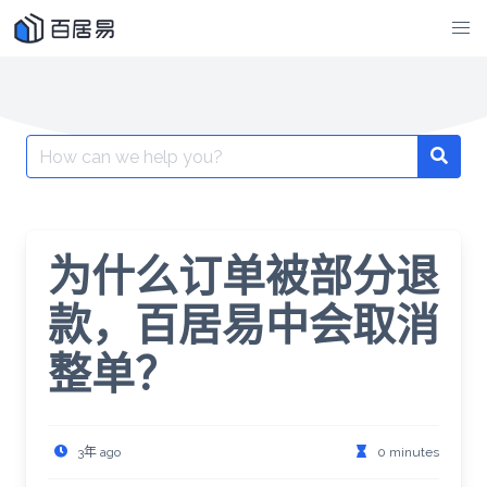
Skip
to
content
Search
for:
为什么订单被部分退
款，百居易中会取消
整单？
3年 ago
0 minutes